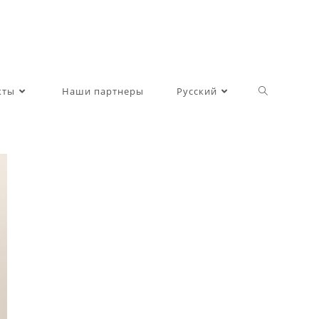
Toggle
кты
Наши партнеры
Русский
website
search