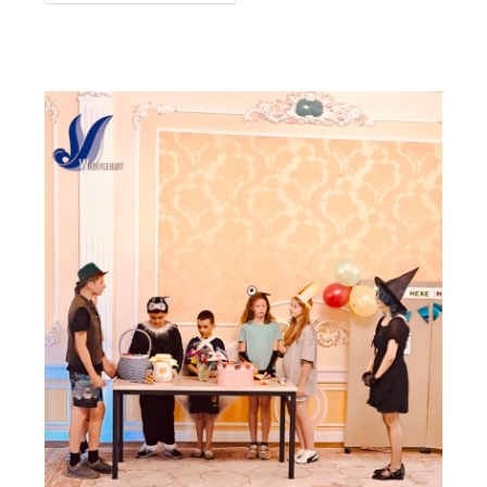
КЦНУ
На
Международном
Семинаре
Для
Немецких
Меньшинств
В
Венгрии