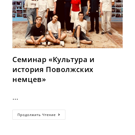
Семинар «Культура и
история Поволжских
немцев»
…
Семинар
Продолжить Чтение
«Культура
И
История
Поволжских