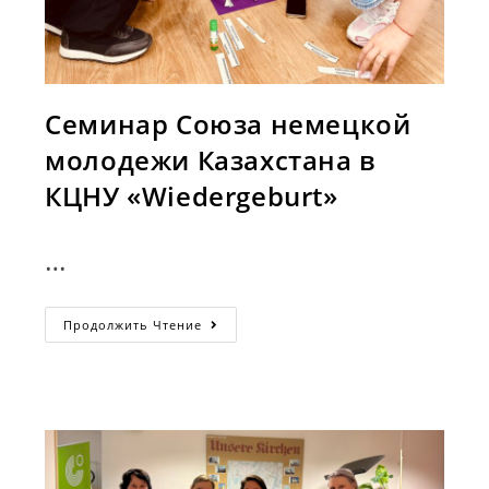
Семинар Союза немецкой
молодежи Казахстана в
КЦНУ «Wiedergeburt»
…
Семинар
Продолжить Чтение
Союза
Немецкой
Молодежи
Казахстана
В
КЦНУ
«Wiedergeburt»