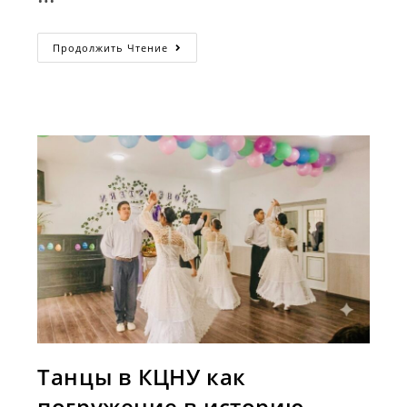
Объявление
Продолжить Чтение
О
Стипендии:
Стипендия
В
Культурном
Центре
Немцев
Узбекистана
«Wiedergeburt»
Танцы в КЦНУ как
погружение в историю