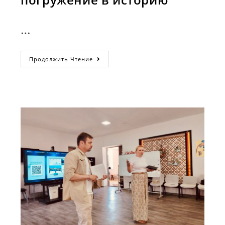
…
Танцы
Продолжить Чтение
В
КЦНУ
Как
Погружение
В
Историю