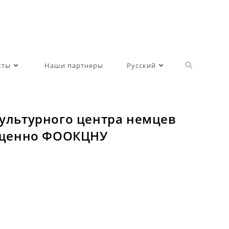
Toggle
кты
Наши партнеры
Русский
website
Культурного центра немцев
ращенно ФООКЦНУ
search