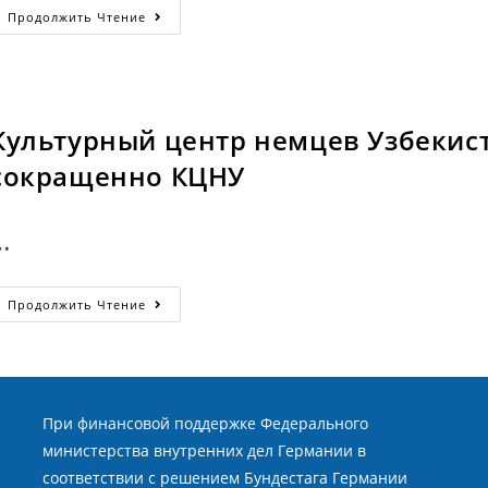
Самаркандский
Продолжить Чтение
Областной
Немецкий
Культурный
Центр,
Сокращенно
СОНКЦ
Культурный центр немцев Узбекист
сокращенно КЦНУ
…
Культурный
Продолжить Чтение
Центр
Немцев
Узбекистана
«Wiedergeburt»,
Сокращенно
КЦНУ
При финансовой поддержке Федерального
министерства внутренних дел Германии в
соответствии с решением Бундестага Германии