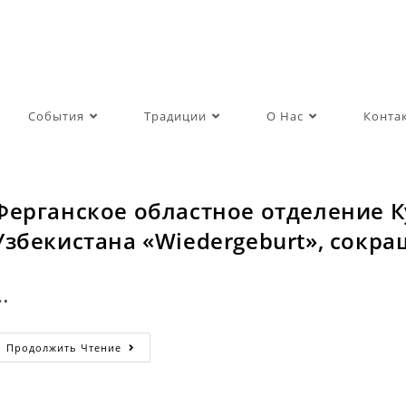
События
Традиции
О Нас
Конта
Ферганское областное отделение 
Узбекистана «Wiedergeburt», сок
…
Ферганское
Продолжить Чтение
Областное
Отделение
Культурного
Центра