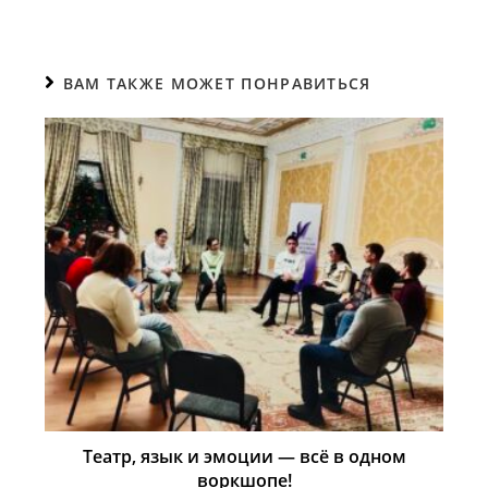
k
т
ь
ВАМ ТАКЖЕ МОЖЕТ ПОНРАВИТЬСЯ
Театр, язык и эмоции — всё в одном
воркшопе!