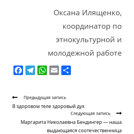
Оксана Илященко,
координатор по
этнокультурной и
молоде
жной работе
F
T
W
E
О
a
el
h
m
т
c
e
at
ai
п
e
gr
s
l
р
Еще
Предыдущая запись
статьи
b
a
A
а
В здоровом теле здоровый дух
Следующая запись
o
m
p
в
Маргарита Николаевна Бендингер — наша
o
p
и
выдающаяся соотечественница