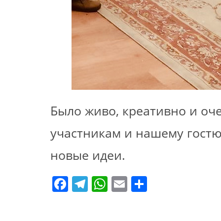
Было живо, креативно и оч
участникам и нашему гостю
новые идеи.
F
T
W
E
О
a
el
h
m
т
c
e
at
ai
п