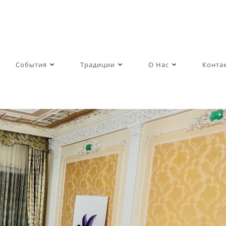
События
Традиции
О Нас
Конта