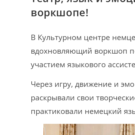
воркшопе!
В Культурном центре немц
вдохновляющий воркшоп по
участием языкового ассисте
Через игру, движение и эм
раскрывали свои творчески
практиковали немецкий яз