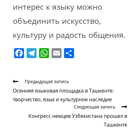
интерес к языку можно
объединить искусство,
культуру и радость общения.
F
T
W
E
О
a
el
h
m
т
c
e
at
ai
п
e
gr
s
l
р
Еще
Предыдущая запись
статьи
b
a
A
а
Осенняя языковая площадка в Ташкенте:
творчество, язык и культурное наследие
o
m
p
в
Следующая запись
o
p
и
Конгресс немцев Узбекистана прошел в
k
т
Ташкенте
ь