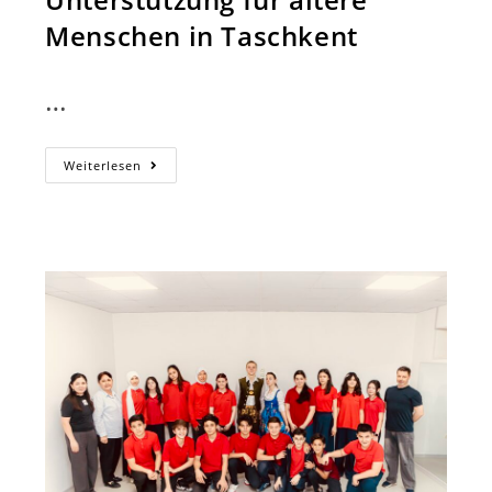
Menschen in Taschkent
…
Nähe
Weiterlesen
Und
Fürsorge:
Unterstützung
Für
Ältere
Menschen
In
Taschkent