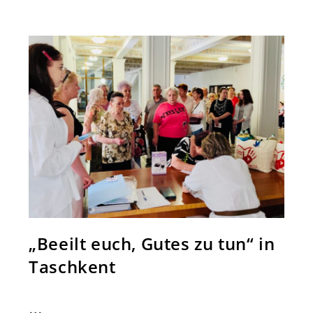
Der
Deutschen
In
Usbekistan
„Wiedergeburt“
„Beeilt euch, Gutes zu tun“ in
Taschkent
…