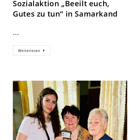
Sozialaktion „Beeilt euch,
Gutes zu tun“ in Samarkand
…
Sozialaktion
Weiterlesen
„Beeilt
Euch,
Gutes
Zu
Tun“
In
Samarkand