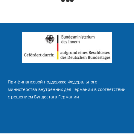
Osterfeier in der Fergana-
Regionalstelle des
Kulturzentrums.
Erfahrungsbericht einer
Teilnehmerin
…