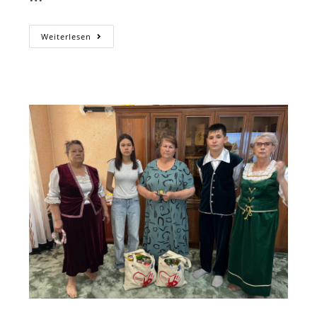
„Beeilt
Weiterlesen
Euch,
Gutes
Zu
Tun“
In
Taschkent