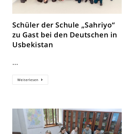
Schüler der Schule „Sahriyo“
zu Gast bei den Deutschen in
Usbekistan
…
Schüler
Weiterlesen
Der
Schule
„Sahriyo“
Zu
Gast
Bei
Den
Deutschen
In
Usbekistan