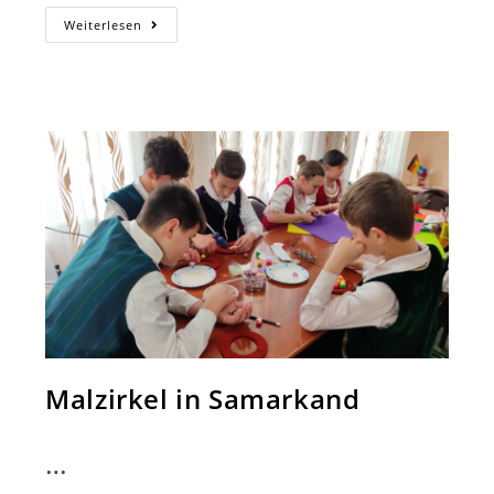
Der
Weiterlesen
Dichter
Viktor
Gergenreder:
Zwischen
Usbekistan
Und
Deutschland
Malzirkel in Samarkand
…