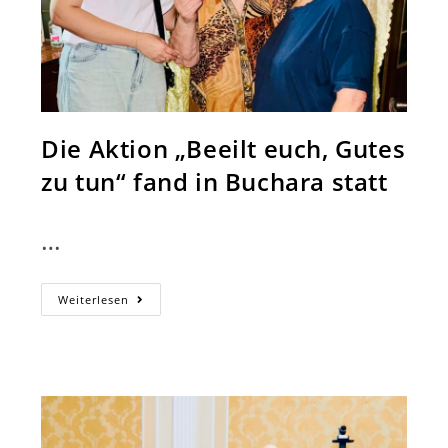
Die Aktion „Beeilt euch, Gutes
zu tun“ fand in Buchara statt
…
Die
Weiterlesen
Aktion
„Beeilt
Euch,
Gutes
Zu
Tun“
Fand
In
Buchara
Statt